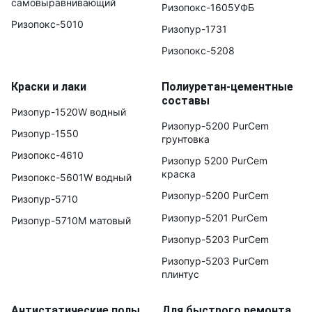
самовыравнивающий
Ризопокс-1605УФБ
Ризопокс-5010
Ризопур-1731
Ризопокс-5208
Краски и лаки
Полиуретан-цементные
составы
Ризопур-1520W водный
Ризопур-5200 PurCem
Ризопур-1550
грунтовка
Ризопокс-4610
Ризопур 5200 PurCem
краска
Ризопокс-5601W водный
Ризопур-5200 PurCem
Ризопур-5710
Ризопур-5201 PurCem
Ризопур-5710М матовый
Ризопур-5203 PurCem
Ризопур-5203 PurCem
плинтус
Антистатические полы
Для быстрого ремонта