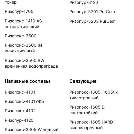
тонер
Ризопур-3120
Ризопур-1700
Ризопур-5201 PurCem
Ризопокс-1410 AS
Ризопур-5203 PurCem
антистатический
Ризопокс-3500
Ризопокс-3500 IN
инъекционный
Ризопокс-3500 BW
временная водопреграда
Наливные составы
Связующие
Ризопокс-4101
Ризопокс-1605, 1605tix
тиксотропный
Ризопокс-4101УФБ
Ризопокс-1605 D
Ризопокс-4102
светостойкий
Ризопур-4120
Ризопокс-1605 HARD
высокопрочный
Ризопокс-3405 W водный