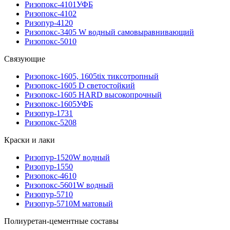
Ризопокс-4101УФБ
Ризопокс-4102
Ризопур-4120
Ризопокс-3405 W водный самовыравнивающий
Ризопокс-5010
Связующие
Ризопокс-1605, 1605tix тиксотропный
Ризопокс-1605 D светостойкий
Ризопокс-1605 HARD высокопрочный
Ризопокс-1605УФБ
Ризопур-1731
Ризопокс-5208
Краски и лаки
Ризопур-1520W водный
Ризопур-1550
Ризопокс-4610
Ризопокс-5601W водный
Ризопур-5710
Ризопур-5710М матовый
Полиуретан-цементные составы