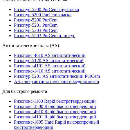
Ризопур-5200 PurCem грунтовка
Ризопур 5200 PurCem краска
Ризопур-5200 PurCem
Ризопур-5201 PurCem
Ризопур-5203 PurCem
Ризопур-5203 PurCem плинтус
Антистатические полы (AS)
Ризопокс-4610 AS антистатический
Ризопур-5120 AS антистатический
Ризопокс-4101 AS антистатический
Ризопокс-1410 AS антистатический
Ризопур-5201 AS антистатический PurCem
AS-анкер антистатический и медная лента
Для быстрого ремонта
Ризопокс-1100 Rapid быстротвердеющий
Ризопокс-3500 Rapid быстротвердеющий
Ризопокс-4610 Rapid быстротвердеющий
Ризопокс-4101 Rapid быстротвердеющий
Ризопокс-1605 Hard Rapid высокопрочный
быстротвердеющий