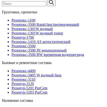
Грунтовки, пропитки
Ризопокс-1100
Ризопокс-3500 Rapid быстротвердеющий
Ризопокс-1301W водный
Ризопокс-1301W водный тонер
Ризопур-1700
Ризопокс-1410 AS антистатический
Ризопокс-3500
Ризопокс-3500 IN инъекционный
Ризопокс-3500 BW временная водопреграда
Базовые и ремонтные составы
Ризопокс-4400
Ризопокс-3405 W водный база
Ризопокс-3110
Ризопур-3120
Ризопур-5201 PurCem
Ризопур-5203 PurCem
Наливные составы