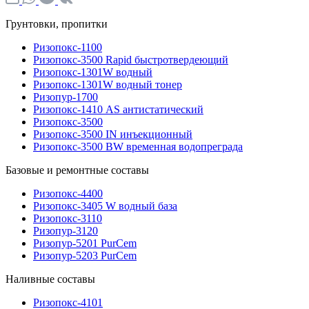
Грунтовки, пропитки
Ризопокс-1100
Ризопокс-3500 Rapid быстротвердеющий
Ризопокс-1301W водный
Ризопокс-1301W водный тонер
Ризопур-1700
Ризопокс-1410 AS антистатический
Ризопокс-3500
Ризопокс-3500 IN инъекционный
Ризопокс-3500 BW временная водопреграда
Базовые и ремонтные составы
Ризопокс-4400
Ризопокс-3405 W водный база
Ризопокс-3110
Ризопур-3120
Ризопур-5201 PurCem
Ризопур-5203 PurCem
Наливные составы
Ризопокс-4101