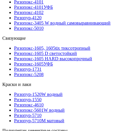
Ризопокс-4101
Ризопокс-4101УФБ
Ризопокс-4102
Ризопур-4120
Ризопокс-3405 W водный самовыравнивающий
Ризопокс-5010
Связующие
Ризопокс-1605, 1605tix тиксотропный
Ризопокс-1605 D светостойкий
Ризопокс-1605 HARD высокопрочный
Ризопокс-1605УФБ
Ризопур-1731
Ризопокс-5208
Краски и лаки
Ризопур-1520W водный
Ризопур-1550
Ризопокс-4610
Ризопокс-5601W водный
Ризопур-5710
Ризопур-5710М матовый
Полиуретан-цементные составы