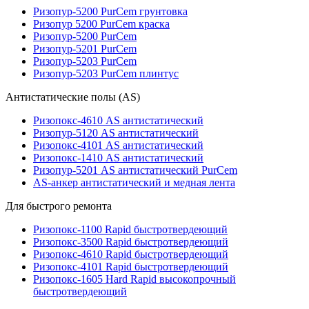
Ризопур-5200 PurCem грунтовка
Ризопур 5200 PurCem краска
Ризопур-5200 PurCem
Ризопур-5201 PurCem
Ризопур-5203 PurCem
Ризопур-5203 PurCem плинтус
Антистатические полы (AS)
Ризопокс-4610 AS антистатический
Ризопур-5120 AS антистатический
Ризопокс-4101 AS антистатический
Ризопокс-1410 AS антистатический
Ризопур-5201 AS антистатический PurCem
AS-анкер антистатический и медная лента
Для быстрого ремонта
Ризопокс-1100 Rapid быстротвердеющий
Ризопокс-3500 Rapid быстротвердеющий
Ризопокс-4610 Rapid быстротвердеющий
Ризопокс-4101 Rapid быстротвердеющий
Ризопокс-1605 Hard Rapid высокопрочный
быстротвердеющий