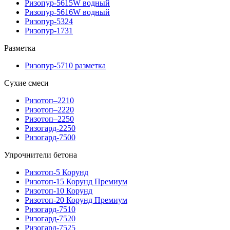
Ризопур-5615W водный
Ризопур-5616W водный
Ризопур-5324
Ризопур-1731
Разметка
Ризопур-5710 разметка
Сухие смеси
Ризотоп–2210
Ризотоп–2220
Ризотоп–2250
Ризогард-2250
Ризогард-7500
Упрочнители бетона
Ризотоп-5 Корунд
Ризотоп-15 Корунд Премиум
Ризотоп-10 Корунд
Ризотоп-20 Корунд Премиум
Ризогард-7510
Ризогард-7520
Ризогард-7525