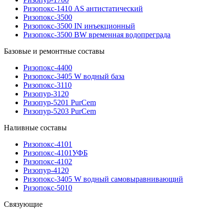
Ризопокс-1410 AS антистатический
Ризопокс-3500
Ризопокс-3500 IN инъекционный
Ризопокс-3500 BW временная водопреграда
Базовые и ремонтные составы
Ризопокс-4400
Ризопокс-3405 W водный база
Ризопокс-3110
Ризопур-3120
Ризопур-5201 PurCem
Ризопур-5203 PurCem
Наливные составы
Ризопокс-4101
Ризопокс-4101УФБ
Ризопокс-4102
Ризопур-4120
Ризопокс-3405 W водный самовыравнивающий
Ризопокс-5010
Связующие