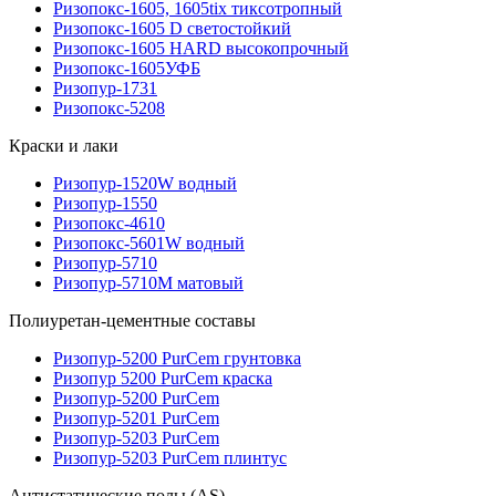
Ризопокс-1605, 1605tix тиксотропный
Ризопокс-1605 D светостойкий
Ризопокс-1605 HARD высокопрочный
Ризопокс-1605УФБ
Ризопур-1731
Ризопокс-5208
Краски и лаки
Ризопур-1520W водный
Ризопур-1550
Ризопокс-4610
Ризопокс-5601W водный
Ризопур-5710
Ризопур-5710М матовый
Полиуретан-цементные составы
Ризопур-5200 PurCem грунтовка
Ризопур 5200 PurCem краска
Ризопур-5200 PurCem
Ризопур-5201 PurCem
Ризопур-5203 PurCem
Ризопур-5203 PurCem плинтус
Антистатические полы (AS)