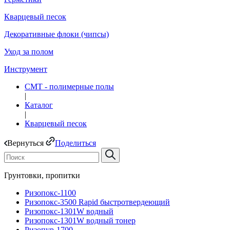
Кварцевый песок
Декоративные флоки (чипсы)
Уход за полом
Инструмент
СМТ - полимерные полы
|
Каталог
|
Кварцевый песок
Вернуться
Поделиться
Грунтовки, пропитки
Ризопокс-1100
Ризопокс-3500 Rapid быстротвердеющий
Ризопокс-1301W водный
Ризопокс-1301W водный тонер
Ризопур-1700