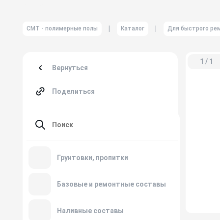
|
|
СМТ - полимерные полы
Каталог
Для быстрого ре
1 / 1
Вернуться
Поделиться
Грунтовки, пропитки
Ризопокс-1100
Базовые и ремонтные составы
Ризопокс-3500 Rapid
быстротвердеющий
Ризопокс-4400
Наливные составы
Ризопокс-1301W водный
Ризопокс-3405 W водный база