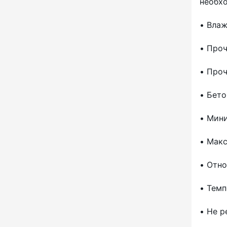
необх
Тровель зубчатый 600 мм
• Влаж
Тровель плоский 280х120 мм
Шубка малярного валика 500 мм,
• Проч
ворс 11 мм
• Проч
Шубка малярного валика 500 мм,
ворс 13 мм
• Бето
Шубка малярного валика 100 мм,
ворс 13 мм
• Мини
Шубка малярного валика 230 мм,
ворс 13 мм
• Макс
Рамка малярного валика 100 мм
• Отно
Рамка малярного валика 230 мм
Валик текстурный 200 мм
• Темп
Валик игольчатый 100 мм, иглы
11 мм
• Не р
Валик игольчатый 230 мм, иглы