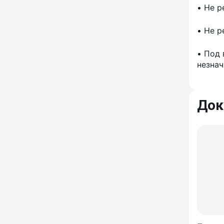
• Не р
11 мм
Валик игольчатый, металл, 230
• Не р
мм, иглы 18 мм
Ролик игольчатый 500 мм, иглы
• Под
11 мм
незнач
Ролик игольчатый 500 мм, иглы
20 мм
Док
Ролик игольчатый 500 мм, иглы
18 мм
Рамка 250-500 мм с пластиковой
ручкой
Рамка 250-500 мм с
алюминиевой ручкой
Рукоять алюминиевая, длина до
1,4 м
Рукоять алюминиевая, длина до
2,0 м