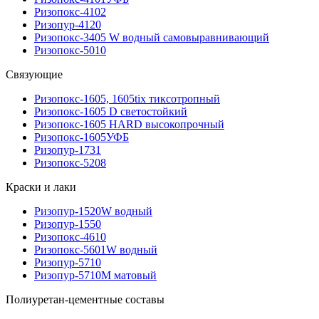
Ризопокс-4102
Ризопур-4120
Ризопокс-3405 W водный самовыравнивающий
Ризопокс-5010
Связующие
Ризопокс-1605, 1605tix тиксотропный
Ризопокс-1605 D светостойкий
Ризопокс-1605 HARD высокопрочный
Ризопокс-1605УФБ
Ризопур-1731
Ризопокс-5208
Краски и лаки
Ризопур-1520W водный
Ризопур-1550
Ризопокс-4610
Ризопокс-5601W водный
Ризопур-5710
Ризопур-5710М матовый
Полиуретан-цементные составы