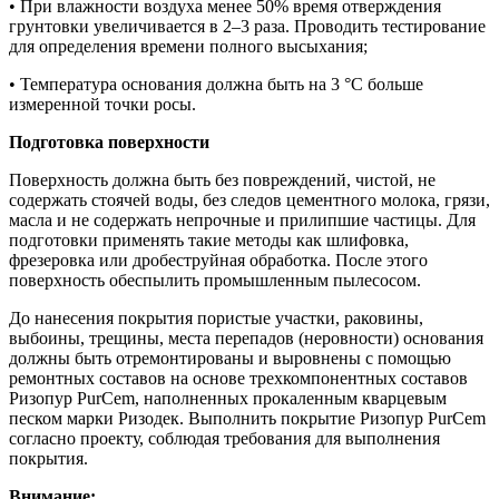
• При влажности воздуха менее 50% время отверждения
грунтовки увеличивается в 2–3 раза. Проводить тестирование
для определения времени полного высыхания;
• Температура основания должна быть на 3 °С больше
измеренной точки росы.
Подготовка поверхности
Поверхность должна быть без повреждений, чистой, не
содержать стоячей воды, без следов цементного молока, грязи,
масла и не содержать непрочные и прилипшие частицы. Для
подготовки применять такие методы как шлифовка,
фрезеровка или дробеструйная обработка. После этого
поверхность обеспылить промышленным пылесосом.
До нанесения покрытия пористые участки, раковины,
выбоины, трещины, места перепадов (неровности) основания
должны быть отремонтированы и выровнены с помощью
ремонтных составов на основе трехкомпонентных составов
Ризопур PurCem, наполненных прокаленным кварцевым
песком марки Ризодек. Выполнить покрытие Ризопур PurCem
согласно проекту, соблюдая требования для выполнения
покрытия.
Внимание: