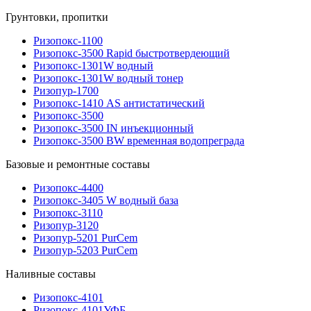
Грунтовки, пропитки
Ризопокс-1100
Ризопокс-3500 Rapid быстротвердеющий
Ризопокс-1301W водный
Ризопокс-1301W водный тонер
Ризопур-1700
Ризопокс-1410 AS антистатический
Ризопокс-3500
Ризопокс-3500 IN инъекционный
Ризопокс-3500 BW временная водопреграда
Базовые и ремонтные составы
Ризопокс-4400
Ризопокс-3405 W водный база
Ризопокс-3110
Ризопур-3120
Ризопур-5201 PurCem
Ризопур-5203 PurCem
Наливные составы
Ризопокс-4101
Ризопокс-4101УФБ