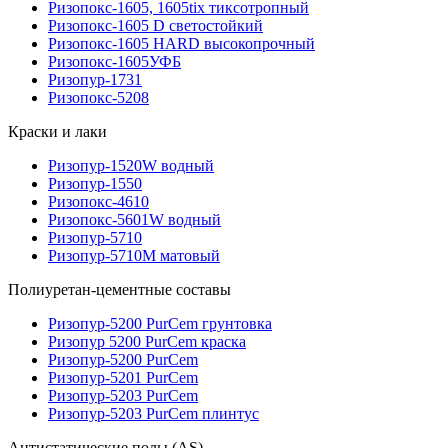
Ризопокс-1605, 1605tix тиксотропный
Ризопокс-1605 D светостойкий
Ризопокс-1605 HARD высокопрочный
Ризопокс-1605УФБ
Ризопур-1731
Ризопокс-5208
Краски и лаки
Ризопур-1520W водный
Ризопур-1550
Ризопокс-4610
Ризопокс-5601W водный
Ризопур-5710
Ризопур-5710М матовый
Полиуретан-цементные составы
Ризопур-5200 PurCem грунтовка
Ризопур 5200 PurCem краска
Ризопур-5200 PurCem
Ризопур-5201 PurCem
Ризопур-5203 PurCem
Ризопур-5203 PurCem плинтус
Антистатические полы (AS)