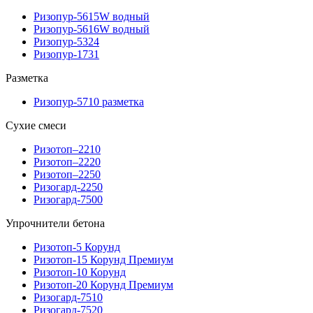
Ризопур-5615W водный
Ризопур-5616W водный
Ризопур-5324
Ризопур-1731
Разметка
Ризопур-5710 разметка
Сухие смеси
Ризотоп–2210
Ризотоп–2220
Ризотоп–2250
Ризогард-2250
Ризогард-7500
Упрочнители бетона
Ризотоп-5 Корунд
Ризотоп-15 Корунд Премиум
Ризотоп-10 Корунд
Ризотоп-20 Корунд Премиум
Ризогард-7510
Ризогард-7520