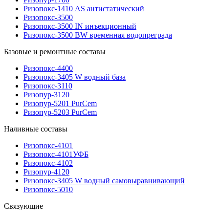
Ризопокс-1410 AS антистатический
Ризопокс-3500
Ризопокс-3500 IN инъекционный
Ризопокс-3500 BW временная водопреграда
Базовые и ремонтные составы
Ризопокс-4400
Ризопокс-3405 W водный база
Ризопокс-3110
Ризопур-3120
Ризопур-5201 PurCem
Ризопур-5203 PurCem
Наливные составы
Ризопокс-4101
Ризопокс-4101УФБ
Ризопокс-4102
Ризопур-4120
Ризопокс-3405 W водный самовыравнивающий
Ризопокс-5010
Связующие