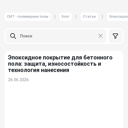
|
|
|
СМТ - полимерные полы
Блог
Статьи
Эпоксидно
Эпоксидное покрытие для бетонного
пола: защита, износостойкость и
технология нанесения
26.06.2026