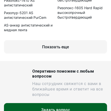
быстротвердеющий
Ризопокс-1410 AS
антистатический
Ризопокс-1605 Hard Rapid
высокопрочный
Ризопур-5201 AS
быстротвердеющий
антистатический PurCem
AS-анкер антистатический и
медная лента
Показать еще
Оперативно поможем с любым
вопросом
Наш сотрудник свяжется с вами в
ближайшее время и ответит на все
вопросы
Задать вопрос