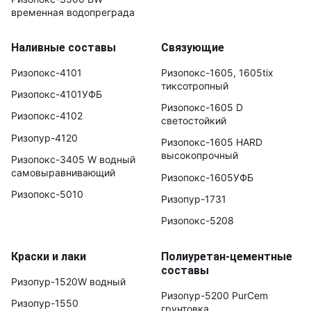
временная водопреграда
Наливные составы
Связующие
Ризопокс-4101
Ризопокс-1605, 1605tix
тиксотропный
Ризопокс-4101УФБ
Ризопокс-1605 D
Ризопокс-4102
светостойкий
Ризопур-4120
Ризопокс-1605 HARD
высокопрочный
Ризопокс-3405 W водный
самовыравнивающий
Ризопокс-1605УФБ
Ризопокс-5010
Ризопур-1731
Ризопокс-5208
Краски и лаки
Полиуретан-цементные
составы
Ризопур-1520W водный
Ризопур-5200 PurCem
Ризопур-1550
грунтовка