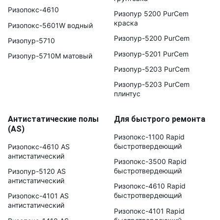
Ризопокс-4610
Ризопур 5200 PurCem
краска
Ризопокс-5601W водный
Ризопур-5200 PurCem
Ризопур-5710
Ризопур-5201 PurCem
Ризопур-5710М матовый
Ризопур-5203 PurCem
Ризопур-5203 PurCem
плинтус
Антистатические полы
Для быстрого ремонта
(AS)
Ризопокс-1100 Rapid
быстротвердеющий
Ризопокс-4610 AS
антистатический
Ризопокс-3500 Rapid
быстротвердеющий
Ризопур-5120 AS
антистатический
Ризопокс-4610 Rapid
быстротвердеющий
Ризопокс-4101 AS
антистатический
Ризопокс-4101 Rapid